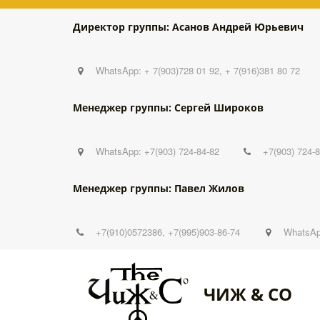
Директор группы: Асанов Андрей Юрьевич
WhatsApp: + 7(903)728 01 92, + 7(916)381 80 72
Менеджер группы: Сергей Широков
WhatsApp: +7(903) 724-84-82
+7(903) 724-
Менеджер группы: Павел Жилов
+7(910)0572386
,
+7(995)903-86-74
WhatsAp
ЧИЖ & CO