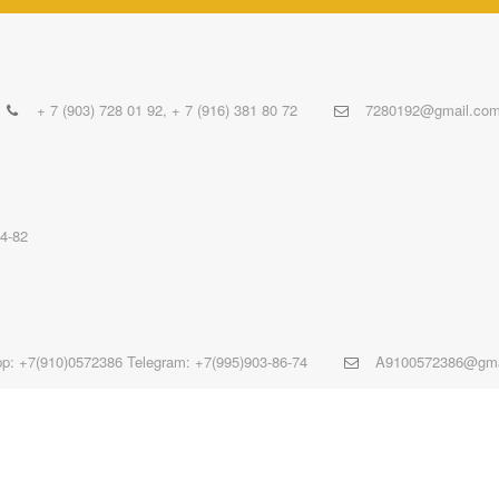
+ 7 (903) 728 01 92
,
+ 7 (916) 381 80 72
7280192@gmail.co
84-82
p: +7(910)0572386 Telegram: +7(995)903-86-74
A9100572386@gma