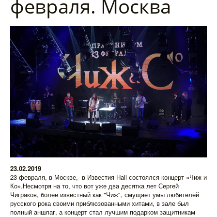
февраля. Москва
23.02.2019
23 февраля, в Москве, в Известия Hall состоялся концерт «Чиж и
Ко».Несмотря на то, что вот уже два десятка лет Сергей
Чиграков, более известный как "Чиж", смущает умы любителей
русского рока своими приблюзованными хитами, в зале был
полный аншлаг, а концерт стал лучшим подарком защитникам