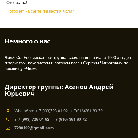
Отечества!
Фотоочет на сайте "Известия Холл"
Немного о нас 
Чиж
& Co: Российская рок-группа, созданная в начале 1990-х годов 
гитаристом, вокалистом и автором песен Сергеем Чиграковым по 
прозвищу «
Чиж
». 
Директор группы: Асанов Андрей
Юрьевич
WhatsApp: + 7(903)728 01 92, + 7(916)381 80 72
+ 7 (903) 728 01 92
,
+ 7 (916) 381 80 72
7280192@gmail.com