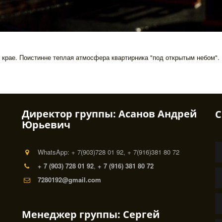
 крае. Поистинне теплая атмосфера квартирника "под открытым небом".
Директор группы: Асанов Андрей
С
Юрьевич
WhatsApp: + 7(903)728 01 92, + 7(916)381 80 72
+ 7 (903) 728 01 92
,
+ 7 (916) 381 80 72
7280192@gmail.com
Менеджер группы: Сергей