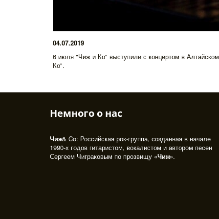
04.07.2019
6 июля "Чиж и Ко" выступили с концертом в Алтайском
Ко".
Немного о нас 
Чиж
& Co: Российская рок-группа, созданная в начале 
1990-х годов гитаристом, вокалистом и автором песен 
Сергеем Чиграковым по прозвищу «
Чиж
». 