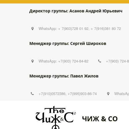
Директор группы: Асанов Андрей Юрьевич
WhatsApp: + 7(903)728 01 92, + 7(916)381 80 72
Менеджер группы: Сергей Широков
WhatsApp: +7(903) 724-84-82
+7(903) 724-
Менеджер группы: Павел Жилов
+7(910)0572386
,
+7(995)903-86-74
WhatsAp
ЧИЖ & CO