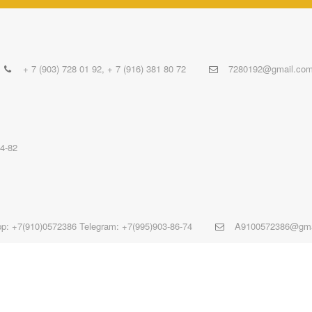
+ 7 (903) 728 01 92
,
+ 7 (916) 381 80 72
7280192@gmail.co
84-82
p: +7(910)0572386 Telegram: +7(995)903-86-74
A9100572386@gma