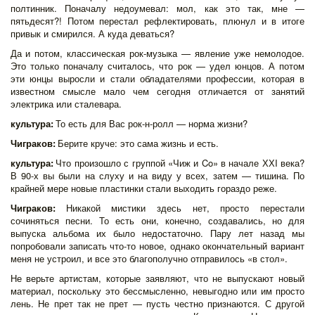
полтинник. Поначалу недоумевал: мол, как это так, мне —
пятьдесят?! Потом перестал рефлектировать, плюнул и в итоге
привык и смирился. А куда деваться?
Да и потом, классическая рок-музыка — явление уже немолодое.
Это только поначалу считалось, что рок — удел юнцов. А потом
эти юнцы выросли и стали обладателями профессии, которая в
известном смысле мало чем сегодня отличается от занятий
электрика или сталевара.
культура:
То есть для Вас рок-н-ролл — норма жизни?
Чиграков:
Берите круче: это сама жизнь и есть.
культура:
Что произошло с группой «Чиж и Co» в начале ХХI века?
В 90-х вы были на слуху и на виду у всех, затем — тишина. По
крайней мере новые пластинки стали выходить гораздо реже.
Чиграков:
Никакой мистики здесь нет, просто перестали
сочиняться песни. То есть они, конечно, создавались, но для
выпуска альбома их было недостаточно. Пару лет назад мы
попробовали записать что-то новое, однако окончательный вариант
меня не устроил, и все это благополучно отправилось «в стол».
Не верьте артистам, которые заявляют, что не выпускают новый
материал, поскольку это бессмысленно, невыгодно или им просто
лень. Не прет так не прет — пусть честно признаются. С другой