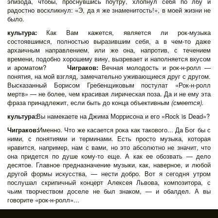
эпизода, чтобы, проснувшись поутру, хлопнул себя по лбу и
радостно воскликнул: «Э, да я же знаменитость!», в моей жизни не
было.
культура:
Как Вам кажется, является ли рок-музыка
состоявшимся, полностью выразившим себя, а в чем-то даже
архаичным направлением, или же она, напротив, с течением
времени, подобно хорошему вину, вызревает и наполняется вкусом
и ароматом?
Чиграков:
Вечная молодость и рок-н-ролл —
понятия, на мой взгляд, замечательно уживающиеся друг с другом.
Высказанный Борисом Гребенщиковым постулат «Рок-н-ролл
мертв» — не более, чем красивая лирическая поза. Да и не ему эта
фраза принадлежит, если быть до конца объективным
(смеется).
культура:
Вы намекаете на Джима Моррисона и его «Rock is Dead»?
Чиграков:
Именно. Что же касается рока как такового... Да Бог бы с
ними, с понятиями и терминами. Есть просто музыка, которая
нравится, например, нам с вами, но это абсолютно не значит, что
она придется по душе кому-то еще. А как ее обозвать — дело
десятое. Главное предназначение музыки, как, наверное, и любой
другой формы искусства, — нести добро. Вот я сегодня утром
послушал скрипичный концерт Алексея Львова, композитора, с
чьим творчеством доселе не был знаком, — и обалдел. А вы
говорите «рок-н-ролл»...