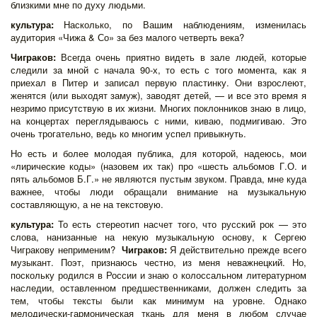
близкими мне по духу людьми.
культура:
Насколько, по Вашим наблюдениям, изменилась
аудитория «Чижа & Со» за без малого четверть века?
Чиграков:
Всегда очень приятно видеть в зале людей, которые
следили за мной с начала 90-х, то есть с того момента, как я
приехал в Питер и записал первую пластинку. Они взрослеют,
женятся (или выходят замуж), заводят детей, — и все это время я
незримо присутствую в их жизни. Многих поклонников знаю в лицо,
на концертах переглядываюсь с ними, киваю, подмигиваю. Это
очень трогательно, ведь ко многим успел привыкнуть.
Но есть и более молодая публика, для которой, надеюсь, мои
«лирические коды» (назовем их так) про «шесть альбомов Г.О. и
пять альбомов Б.Г.» не являются пустым звуком. Правда, мне куда
важнее, чтобы люди обращали внимание на музыкальную
составляющую, а не на текстовую.
культура:
То есть стереотип насчет того, что русский рок — это
слова, нанизанные на некую музыкальную основу, к Сергею
Чигракову неприменим?
Чиграков:
Я действительно прежде всего
музыкант. Поэт, признаюсь честно, из меня неважнецкий. Но,
поскольку родился в России и знаю о колоссальном литературном
наследии, оставленном предшественниками, должен следить за
тем, чтобы тексты были как минимум на уровне. Однако
мелодически-гармоническая ткань для меня в любом случае