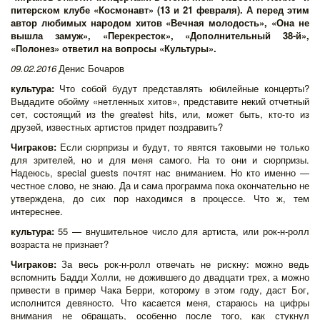
питерском клубе «Космонавт» (13 и 21 февраля). А перед этим
автор любимых народом хитов «Вечная молодость», «Она не
вышла замуж», «Перекресток», «Дополнительный 38-й»,
«Полонез» ответил на вопросы «Культуры».
09.02.2016
Денис Бочаров
культура:
Что собой будут представлять юбилейные концерты?
Выдадите обойму «нетленных хитов», представите некий отчетный
сет, состоящий из the greatest hits, или, может быть, кто-то из
друзей, известных артистов придет поздравить?
Чиграков:
Если сюрпризы и будут, то явятся таковыми не только
для зрителей, но и для меня самого. На то они и сюрпризы.
Надеюсь, special guests почтят нас вниманием. Но кто именно —
честное слово, не знаю. Да и сама программа пока окончательно не
утверждена, до сих пор находимся в процессе. Что ж, тем
интереснее.
культура:
55 — внушительное число для артиста, или рок-н-ролл
возраста не признает?
Чиграков:
За весь рок-н-ролл отвечать не рискну: можно ведь
вспомнить Бадди Холли, не дожившего до двадцати трех, а можно
привести в пример Чака Берри, которому в этом году, даст Бог,
исполнится девяносто. Что касается меня, стараюсь на цифры
внимания не обращать, особенно после того, как стукнул