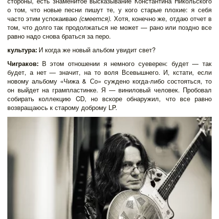
стороны, есть знаменитое высказывание Константина Никольского
о том, что новые песни пишут те, у кого старые плохие: я себя
часто этим успокаиваю
(смеется).
Хотя, конечно же, отдаю отчет в
том, что долго так продолжаться не может — рано или поздно все
равно надо снова браться за перо.
культура:
И когда же новый альбом увидит свет?
Чиграков:
В этом отношении я немного суеверен: будет — так
будет, а нет — значит, на то воля Всевышнего. И, кстати, если
новому альбому «Чижа & Со» суждено когда-либо состояться, то
он выйдет на грампластинке. Я — виниловый человек. Пробовал
собирать коллекцию CD, но вскоре обнаружил, что все равно
возвращаюсь к старому доброму LP.