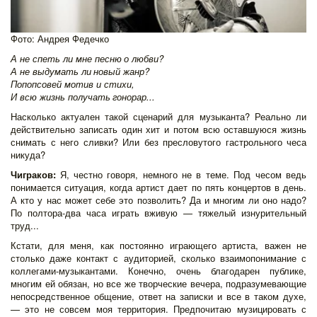
Фото: Андрея Федечко
А не спеть ли мне песню
о любви?
А не выдумать ли
новый жанр?
Попопсовей мотив и стихи,
И всю жизнь получать
гонорар...   
Насколько актуален такой сценарий для музыканта? Реально ли
действительно записать один хит и потом всю оставшуюся жизнь
снимать с него сливки? Или без пресловутого гастрольного чеса
никуда?
Чиграков:
Я, честно говоря, немного не в теме. Под чесом ведь
понимается ситуация, когда артист дает по пять концертов в день.
А кто у нас может себе это позволить? Да и многим ли оно надо?
По полтора-два часа играть вживую — тяжелый изнурительный
труд...
Кстати, для меня, как постоянно играющего артиста, важен не
столько даже контакт с аудиторией, сколько взаимопонимание с
коллегами-музыкантами. Конечно, очень благодарен публике,
многим ей обязан, но все же творческие вечера, подразумевающие
непосредственное общение, ответ на записки и все в таком духе,
— это не совсем моя территория. Предпочитаю музицировать с