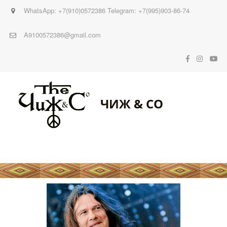
WhatsApp: +7(910)0572386 Telegram: +7(995)903-86-74
A9100572386@gmail.com
ЧИЖ & CO