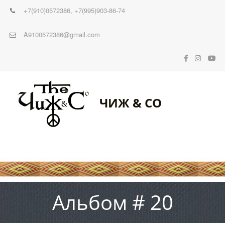
+7(910)0572386
,
+7(995)903-86-74
A9100572386@gmail.com
ЧИЖ & CO
Альбом # 20